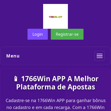
Login
Registrar-se
Menu
📱 1766Win APP A Melhor
Plataforma de Apostas
Cadastre-se na 1766Win APP para ganhar bônus
no cadastro e em cada recarga. Com a 1766Win