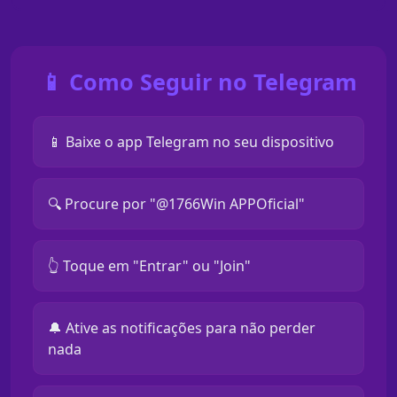
📱 Como Seguir no Telegram
📱 Baixe o app Telegram no seu dispositivo
🔍 Procure por "@1766Win APPOficial"
👆 Toque em "Entrar" ou "Join"
🔔 Ative as notificações para não perder
nada