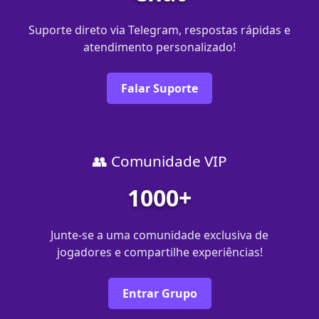
Suporte direto via Telegram, respostas rápidas e
atendimento personalizado!
Falar Suporte
👥 Comunidade VIP
1000+
Junte-se a uma comunidade exclusiva de
jogadores e compartilhe experiências!
Entrar Grupo