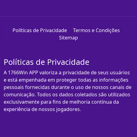
Políticas de Privacidade
Termos e Condições
Sitemap
Políticas de Privacidade
A 1766Win APP valoriza a privacidade de seus usuários
e está empenhada em proteger todas as informações
pessoais fornecidas durante o uso de nossos canais de
comunicação. Todos os dados coletados são utilizados
exclusivamente para fins de melhoria contínua da
experiência de nossos jogadores.