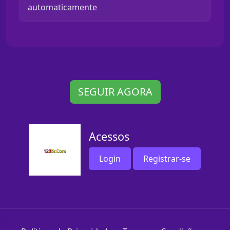
automaticamente
SEGUIR AGORA
Acessos
Login
Registrar-se