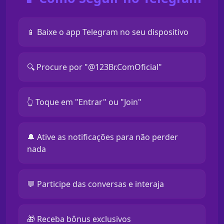
📱 Baixe o app Telegram no seu dispositivo
🔍 Procure por "@123Br.ComOficial"
👆 Toque em "Entrar" ou "Join"
🔔 Ative as notificações para não perder
nada
💬 Participe das conversas e interaja
🎁 Receba bônus exclusivos