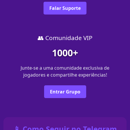
Falar Suporte
👥 Comunidade VIP
1000+
Junte-se a uma comunidade exclusiva de
jogadores e compartilhe experiências!
Entrar Grupo
📱 Como Seguir no Telegram