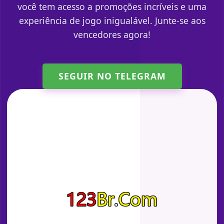
você tem acesso a promoções incríveis e uma
experiência de jogo inigualável. Junte-se aos
vencedores agora!
SEGUIR NO TELEGRAM