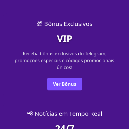
🎁 Bônus Exclusivos
VIP
Receba bônus exclusivos do Telegram,
promoções especiais e códigos promocionais
únicos!
Ver Bônus
📢 Notícias em Tempo Real
24/7