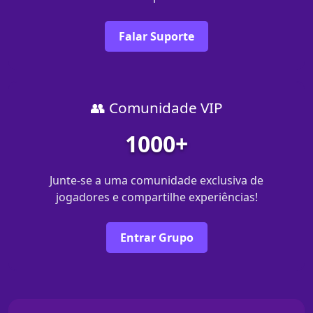
Falar Suporte
👥 Comunidade VIP
1000+
Junte-se a uma comunidade exclusiva de
jogadores e compartilhe experiências!
Entrar Grupo