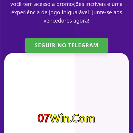
você tem acesso a promoções incríveis e uma
experiência de jogo inigualável. Junte-se aos
vencedores agora!
SEGUIR NO TELEGRAM