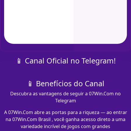
📱 Canal Oficial no Telegram!
📱 Benefícios do Canal
Descubra as vantagens de seguir a 07Win.Com no
Telegram
A 07Win.Com abre as portas para a riqueza — ao entrar
na 07Win.Com Brasil , você ganha acesso direto a uma
variedade incrível de jogos com grandes