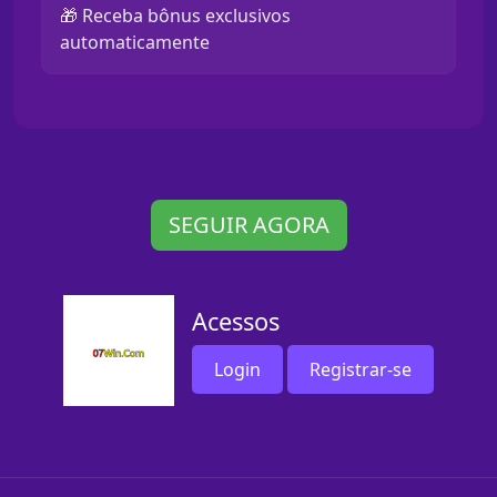
🎁 Receba bônus exclusivos
automaticamente
SEGUIR AGORA
Acessos
Login
Registrar-se